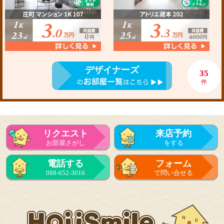
デザイナーズ
35
件
リクエスト
来店予約
お部屋さがし
をする
電話する
フォーム
088-652-3016
で問い合せる