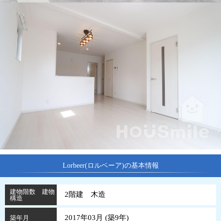
Lorbeer(ロルベーア)の基本情報
建物階数 建物
2階建 木造
構造
2017年03月 (
築
9
年
)
築年月