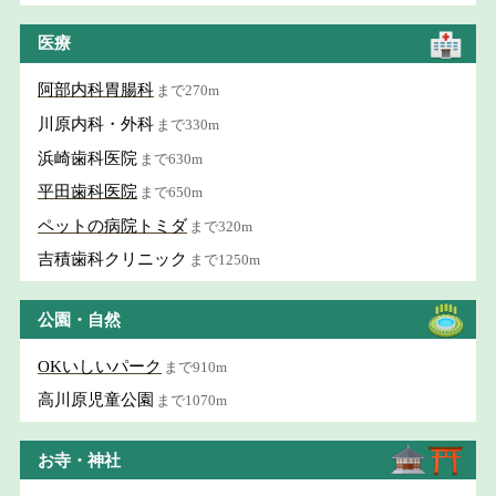
医療
阿部内科胃腸科
まで270m
川原内科・外科
まで330m
浜崎歯科医院
まで630m
平田歯科医院
まで650m
ペットの病院トミダ
まで320m
吉積歯科クリニック
まで1250m
公園・自然
OKいしいパーク
まで910m
高川原児童公園
まで1070m
お寺・神社