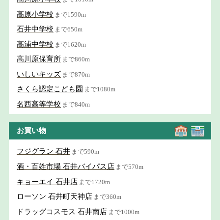
高原小学校
まで1590m
石井中学校
まで650m
高浦中学校
まで1620m
高川原保育所
まで860m
いしいキッズ
まで870m
さくら認定こども園
まで1080m
名西高等学校
まで840m
お買い物
フジグラン 石井
まで590m
酒・百姓市場 石井バイパス店
まで570m
キョーエイ 石井店
まで1720m
ローソン 石井町天神店
まで360m
ドラッグコスモス 石井南店
まで1000m