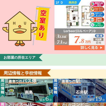
お部屋の所在エリア
周辺情報と学校情報
南島
石井駅
6
19
徒歩
分
徒歩
分