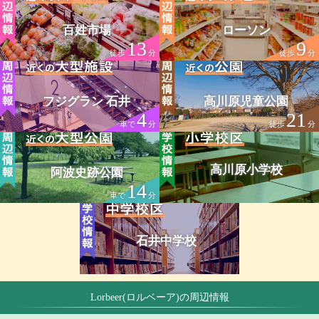
百姓市場
ローソン
13
9
徒歩
分
徒歩
分
フジグラン 石井
高川原児童公園
4
21
車で
分
徒歩
分
高川原小学校
阿波史跡公園
14
車で
分
石井中学校
Lorbeer(ロルベーア)の周辺情報