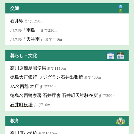
交通
石井駅
まで1250m
「南島」
バス停
まで230m
「天神南」
バス停
まで440m
暮らし・文化
高川原簡易郵便局
まで1110m
徳島大正銀行 フジグラン石井出張所
まで460m
JA名西郡 本店
まで770m
徳島名西警察署 石井庁舎 石井町天神駐在所
まで300m
石井町役場
まで710m
教育
高川原小学校
まで1010m