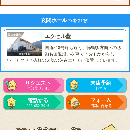
玄関ホール
の建物紹介
エクセル藍
国道318号線も近く、徳島駅方面への移
動も国道沿いを車で15分もかからな
い、アクセス抜群の人気の佐古エリアに位置しています。
リクエスト
来店予約
お部屋さがし
をする
電話する
フォーム
088-652-3016
で問い合せる