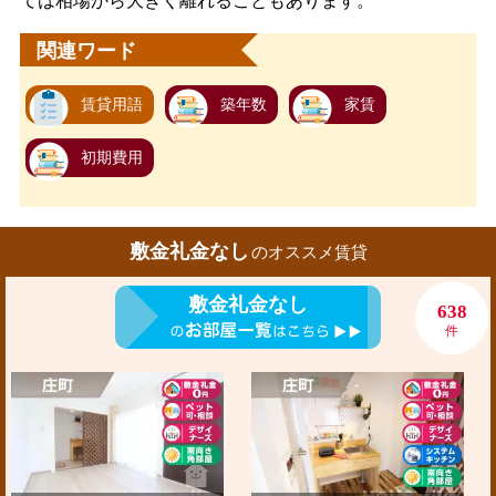
ては相場から大きく離れることもあります。
関連ワード
賃貸用語
築年数
家賃
初期費用
敷金礼金なし
のオススメ賃貸
敷金礼金なし
638
件