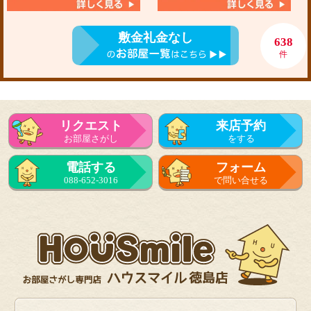
敷金礼金なし
638
件
リクエスト
来店予約
お部屋さがし
をする
電話する
フォーム
088-652-3016
で問い合せる