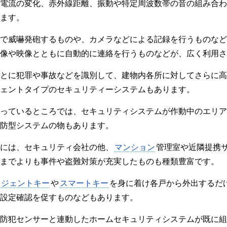
電流の変化、赤外線距離、振動や特定周波数帯の音の組み合わ
ます。
で威嚇発砲するものや、カメラなどによる記録を行うものなど
像や映像とともに自動的に連絡を行うものなどが、広く利用さ
とに犯罪や事故などを識別して、建物内各所に対してさらに高
ェントタイプのセキュリティーシステムもあります。
っているところでは、セキュリティシステムが作動中のエリア
防型システムの物もあります。
には、セキュリティ会社の他、
マンション
管理室や近隣提携
までよりも事件や盗難対策が充実したものも種類豊富です。
リジェントキー
や
スマートキー
を身に着け各戸から外出するだ
設定確認を促すものなどもあります。
防犯センサーと連動したホームセキュリティシステムが既に組