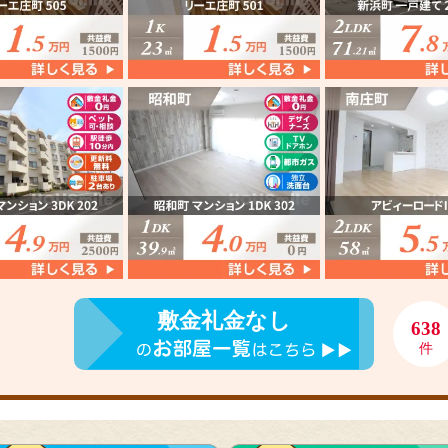
敷金礼金なし
638
件