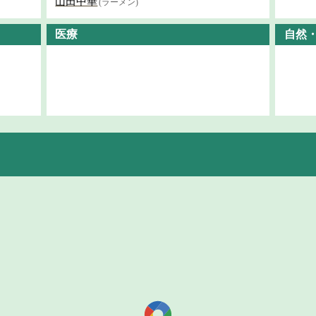
山田中華
(ラーメン)
医療
自然