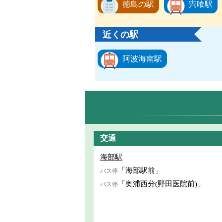
徳島の駅
宍喰駅
近くの駅
阿波海南駅
交通
海部駅
「海部駅前」
バス停
「奥浦西分(野田医院前)」
バス停