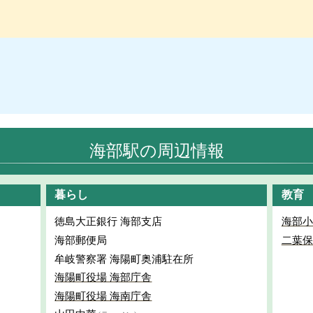
海部駅の周辺情報
暮らし
教育
徳島大正銀行 海部支店
海部小
海部郵便局
二葉保
牟岐警察署 海陽町奥浦駐在所
海陽町役場 海部庁舎
海陽町役場 海南庁舎