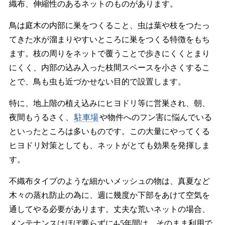
織布、伸縮性のあるネットのものがあります。
鳥は庭木の内部に巣をつくること、虫は葉や枝をつたっ
てきた水が溜まりやすいところに巣をつくる特徴をもち
ます。枝の周りをネットで覆うことで歩きにくくとまり
にくく、内部の込み入った枝間スペースを小さくするこ
とで、鳥も虫も近づかせない目的で設置します。
特に、地上階の植え込みにヒヨドリ等に営巣され、朝、
夜間もうるさく、
駐車場
や物件へのフン害に悩んでいる
といったところは多いものです。この大量にやってくる
ヒヨドリ対策としても、ネットがとても効果を発揮しま
す。
不織布タイプのような細かいメッシュの物は、真夏など
木々の蒸れ防止の為に、週に幾度か下部をあけて空気を
通してやる必要があります。丈夫な荒いネットの場合、
メンテナンスはほぼ要らずに4-5年間は、そのまま利用で