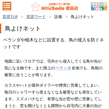
賃貸TOP
賃貸ワード
設備
鳥よけネット
鳥よけネット
ベランダや植木などに設置する、鳥の侵入を防ぐネ
ットです
地面に近いフロアでは、宅外から侵入してくる鳥や虫が
気になる物です。また階上の
ベランダ
名地でも、鳥類の
被害に合うことが有ります。
カラスやハトが屋外ボイラーや煙突に営巣してしまい、
毎日のシャワーすら使えなくなる被害なども発生してい
ます。スズメバチなど、有害な虫が窓や壁に営巣してし
まうと、窓を開けなくとも隙間から自宅内に大量の虫が