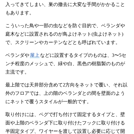
入ってきてしまい、巣の撤去に大変な手間がかかること
もあります。
こういった鳥や一部の虫などを防ぐ目的で、ベランダや
庭木などに設置されるのが鳥よけネット(虫よけネット)
で、スクリーンやカーテンなどとも呼ばれています。
ベランダや
屋上
などに設置するタイプのものは、3〜5セ
ンチ程度のメッシュで、緑や白、黒色の樹脂製のものが
主流です。
最上階では天井部分含めて2方向をネットで覆い、それ以
外のフロアでは、上の階のベランダとの間を壁面のよう
にネットで覆うスタイルが一般的です。
取り付けには、ペグで打ち付けて固定するタイプと、壁
面や上階のベランダ下に取り付けたフックに取り付ける
半固定タイプ、ワイヤーを渡して設置し必要に応じて開