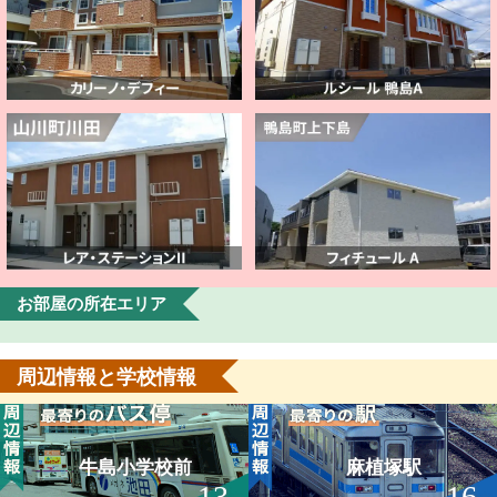
お部屋の所在エリア
周辺情報と学校情報
牛島小学校前
麻植塚駅
13
16