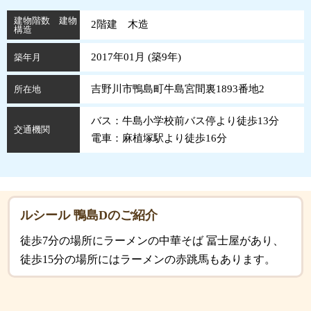
建物階数 建物
2階建 木造
構造
2017年01月 (
築
9
年
)
築年月
吉野川市鴨島町牛島宮間裏1893番地2
所在地
バス：牛島小学校前バス停より徒歩13分
交通機関
電車：麻植塚駅より徒歩16分
ルシール 鴨島Dのご紹介
徒歩7分の場所にラーメンの中華そば 冨士屋があり、
徒歩15分の場所にはラーメンの赤跳馬もあります。