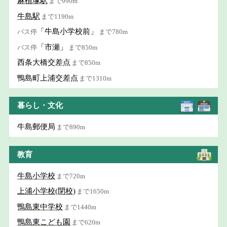
麻植塚駅
まで990m
牛島駅
まで1190m
「牛島小学校前」
バス停
まで780m
「市瀬」
バス停
まで850m
西条大橋交差点
まで850m
鴨島町上浦交差点
まで1310m
暮らし・文化
牛島郵便局
まで890m
教育
牛島小学校
まで720m
上浦小学校(閉校)
まで1650m
鴨島東中学校
まで1440m
鴨島東こども園
まで620m