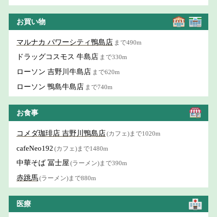
お買い物
マルナカ パワーシティ鴨島店
まで490m
ドラッグコスモス 牛島店
まで330m
ローソン 吉野川牛島店
まで620m
ローソン 鴨島牛島店
まで740m
お食事
コメダ珈琲店 吉野川鴨島店
(カフェ)まで1020m
cafeNeo192
(カフェ)まで1480m
中華そば 冨士屋
(ラーメン)まで390m
赤跳馬
(ラーメン)まで880m
医療