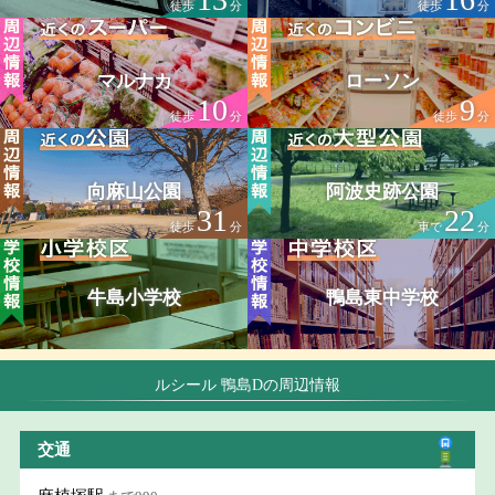
徒歩
分
徒歩
分
マルナカ
ローソン
10
9
徒歩
分
徒歩
分
向麻山公園
阿波史跡公園
31
22
徒歩
分
車で
分
牛島小学校
鴨島東中学校
ルシール 鴨島Dの周辺情報
交通