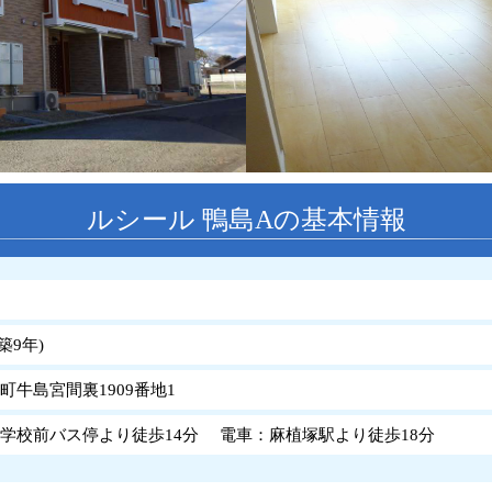
ルシール 鴨島Aの基本情報
築
9
年
)
町牛島宮間裏1909番地1
学校前バス停より徒歩14分 電車：麻植塚駅より徒歩18分