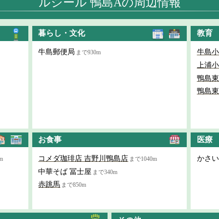
ルシール 鴨島Aの周辺情報
暮らし・文化
教育
牛島郵便局
牛島小
まで930m
上浦小
鴨島東
鴨島東
お食事
医療
コメダ珈琲店 吉野川鴨島店
かさい
m
まで1040m
中華そば 冨士屋
まで340m
赤跳馬
まで850m