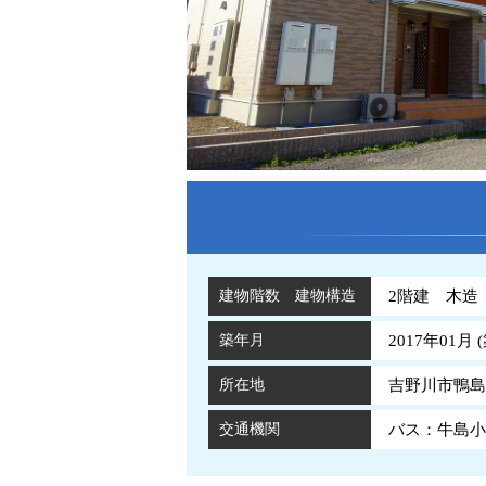
建物階数 建物構造
2階建 木造
築年月
2017年01月 (
所在地
吉野川市鴨島
交通機関
バス：牛島小