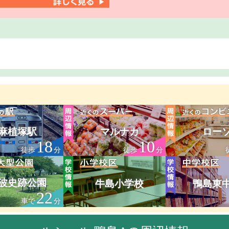
麻植塚駅
マルナカ
ロー
18
10
徒歩
分
徒歩
分
波史跡公園
牛島小学校
鴨島東
22
車で
分