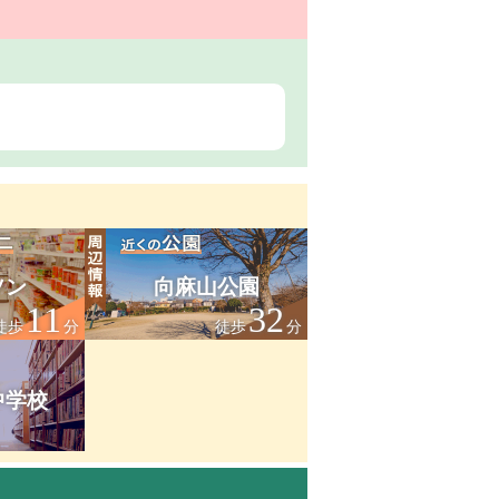
ソン
向麻山公園
11
32
徒歩
分
徒歩
分
中学校