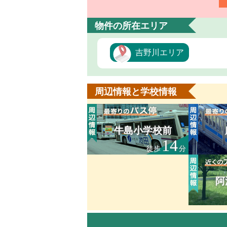
物件の所在エリア
吉野川エリア
周辺情報と学校情報
牛島小学校前
14
徒歩
分
阿