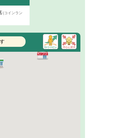
店
(コインラン
す