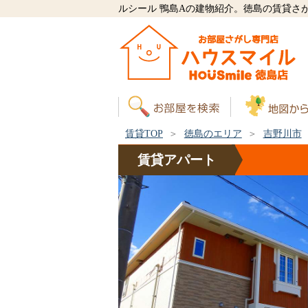
ルシール 鴨島Aの建物紹介。徳島の賃貸さ
賃貸TOP
徳島のエリア
吉野川市
賃貸
アパート