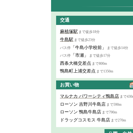
交通
麻植塚駅
まで徒歩18分
牛島駅
まで徒歩23分
「牛島小学校前」
バス停
まで徒歩14分
「市瀬」
バス停
まで徒歩17分
西条大橋交差点
まで800m
鴨島町上浦交差点
まで1350m
お買い物
マルナカ パワーシティ鴨島店
まで430
ローソン 吉野川牛島店
まで590m
ローソン 鴨島牛島店
まで790m
ドラッグコスモス 牛島店
まで270m