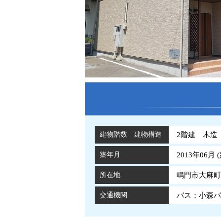
建物階数 建物構造
2階建 木造
築年月
2013年06月 (
所在地
鳴門市大麻町
交通機関
バス：小森バ