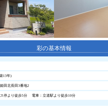
彩の基本情報
築
13
年
)
姫田北長田3番地2
ス停より徒歩5分 電車：立道駅より徒歩10分