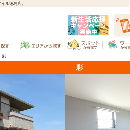
マイル徳島店。
彩
彩