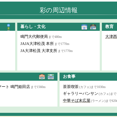
彩の周辺情報
暮らし・文化
教育
鳴門大代郵便局
大津西
まで480m
JAJA大津松茂 本所
まで1770m
JA大津松茂 大津支所
まで1770m
お食事
マート 鳴門姫田店
茶茶喫茶
まで1560m
(カフェ)まで1030m
ギャラリーバンサン
(カフェ)まで1
中華そば末広屋
(ラーメン)まで620