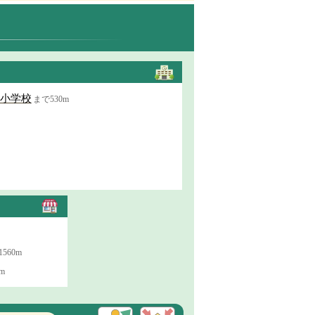
小学校
まで530m
560m
m