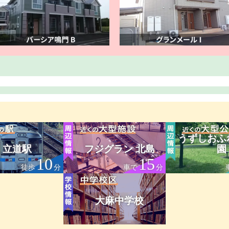
うずしおふ
立道駅
フジグラン 北島
園
10
15
徒歩
分
車で
分
大麻中学校