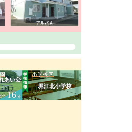
れあい公
堀江北小学校
16
車で
分