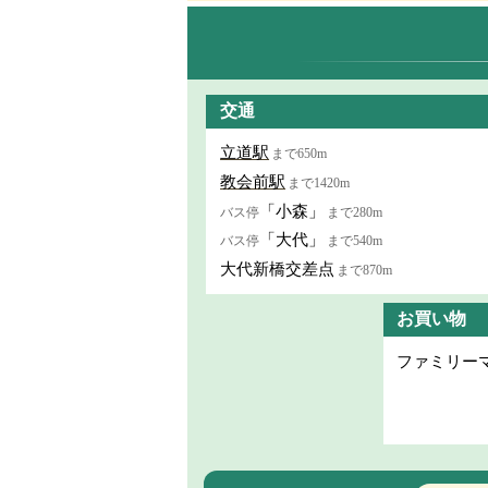
交通
立道駅
まで650m
教会前駅
まで1420m
「小森」
バス停
まで280m
「大代」
バス停
まで540m
大代新橋交差点
まで870m
お買い物
ファミリー