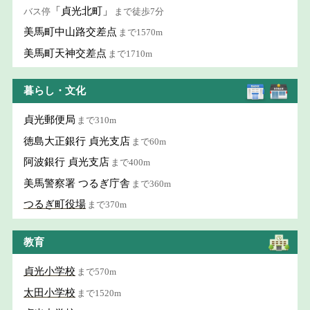
「貞光北町」
バス停
まで徒歩7分
美馬町中山路交差点
まで1570m
美馬町天神交差点
まで1710m
暮らし・文化
貞光郵便局
まで310m
徳島大正銀行 貞光支店
まで60m
阿波銀行 貞光支店
まで400m
美馬警察署 つるぎ庁舎
まで360m
つるぎ町役場
まで370m
教育
貞光小学校
まで570m
太田小学校
まで1520m