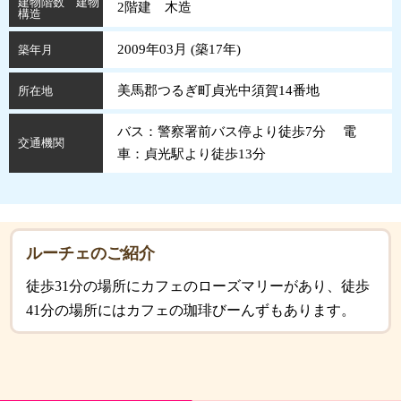
建物階数 建物
2階建 木造
構造
2009年03月 (
築
17
年
)
築年月
美馬郡つるぎ町貞光中須賀14番地
所在地
バス：警察署前バス停より徒歩7分 電
交通機関
車：貞光駅より徒歩13分
ルーチェのご紹介
徒歩31分の場所にカフェのローズマリーがあり、徒歩
41分の場所にはカフェの珈琲びーんずもあります。