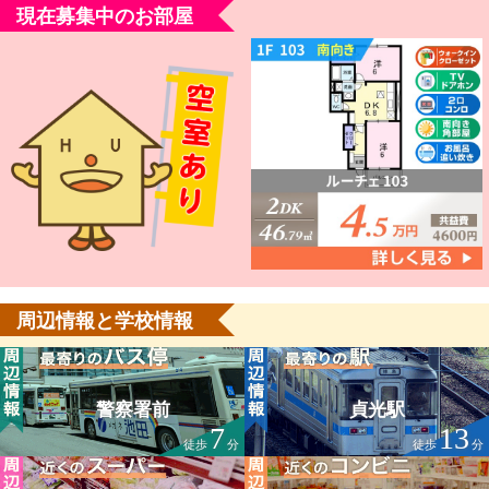
現在募集中のお部屋
周辺情報と学校情報
警察署前
貞光駅
7
13
徒歩
分
徒歩
分