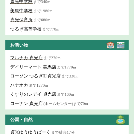
貞光中学校
まで340m
美馬中学校
まで1980m
貞光保育所
まで680m
つるぎ高等学校
まで770m
お買い物
マルナカ 貞光店
まで270m
デイリーマート 美馬店
まで1770m
ローソン つるぎ町貞光店
まで330m
ハナオカ
まで1270m
くすりのレデイ 貞光店
まで160m
コーナン 貞光店
(ホームセンター)まで70m
公園・自然
貞光ゆうゆうぱーく
まで徒歩17分