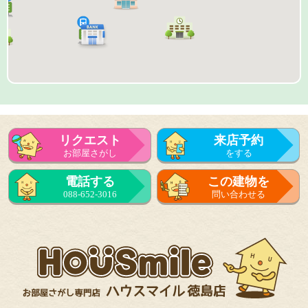
リクエスト
来店予約
お部屋さがし
をする
来店予約
電話する
この建物を
をする
088-652-3016
問い合わせる
フォーム
で問い合せる