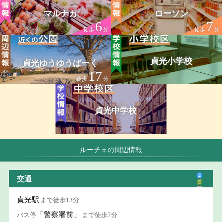
マルナカ
ローソン
6
7
徒歩
分
徒歩
分
貞光小学校
貞光ゆうゆうぱーく
17
徒歩
分
貞光中学校
ルーチェの周辺情報
交通
貞光駅
まで徒歩13分
「警察署前」
バス停
まで徒歩7分