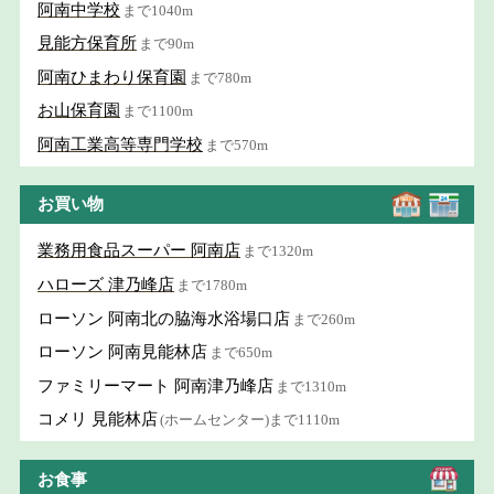
阿南中学校
まで1040m
見能方保育所
まで90m
阿南ひまわり保育園
まで780m
お山保育園
まで1100m
阿南工業高等専門学校
まで570m
お買い物
業務用食品スーパー 阿南店
まで1320m
ハローズ 津乃峰店
まで1780m
ローソン 阿南北の脇海水浴場口店
まで260m
ローソン 阿南見能林店
まで650m
ファミリーマート 阿南津乃峰店
まで1310m
コメリ 見能林店
(ホームセンター)まで1110m
お食事