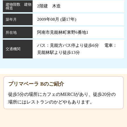
建物階数 建物
2階建 木造
構造
2009年08月 (
築
17
年
)
築年月
阿南市見能林町東野6番地1
所在地
バス：見能方バス停より徒歩6分 電車：
交通機関
見能林駅より徒歩13分
プリマベーラ Bのご紹介
徒歩5分の場所にカフェのMERCIがあり、徒歩20分の
場所にはレストランのかどやもあります。