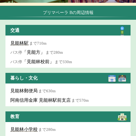
プリマベーラ Bの周辺情報
交通
見能林駅
まで710m
「見能方」
バス停
まで280m
「見能林校前」
バス停
まで330m
暮らし・文化
見能林郵便局
まで630m
阿南信用金庫 見能林駅前支店
まで570m
教育
見能林小学校
まで280m