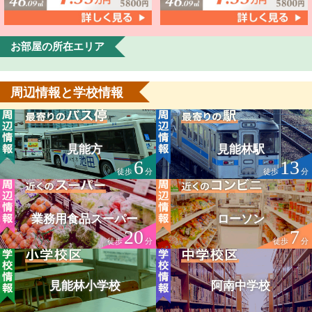
お部屋の所在エリア
周辺情報と学校情報
見能方
見能林駅
6
13
徒歩
分
徒歩
分
業務用食品スーパー
ローソン
20
7
徒歩
分
徒歩
分
見能林小学校
阿南中学校