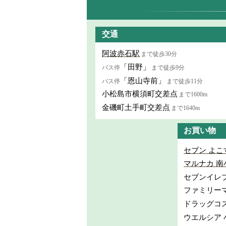
交通
阿波赤石駅
まで徒歩30分
「田野」
バス停
まで徒歩9分
「恩山寺前」
バス停
まで徒歩11分
小松島市横須町交差点
まで1600m
金磯町土手町交差点
まで1640m
お買い物
セブン よこ
マルナカ 南
セブンイレ
ファミリー
ドラッグコ
ウエルシア