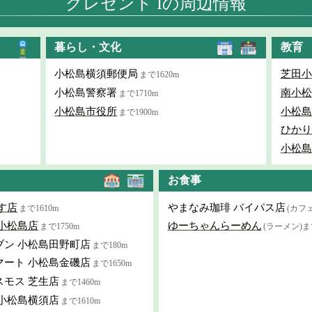
クレセント Iの周辺情報
暮らし・文化
教育
小松島横須郵便局
芝田小
まで1620m
小松島警察署
南小松
まで1710m
小松島市役所
小松島
まで1900m
ひかり
小松島
お食事
す店
やまなみ珈琲 バイパス店
まで1610m
(カフェ
小松島店
ゆーちゃんらーめん
まで1750m
(ラーメン)ま
ブン 小松島田野町店
まで180m
マート 小松島金磯店
まで1650m
スモス 芝生店
まで1460m
 小松島横須店
まで1610m