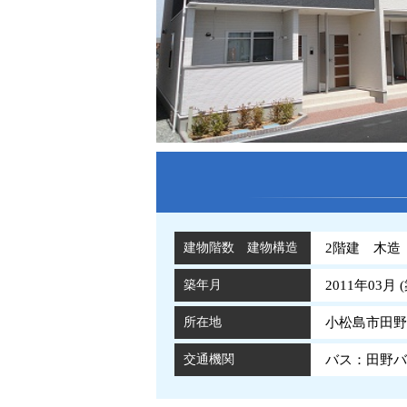
建物階数 建物構造
2階建 木造
築年月
2011年03月 (
所在地
小松島市田野
交通機関
バス：田野バ