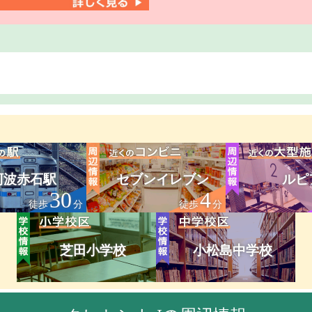
阿波赤石駅
セブンイレブン
ルピ
30
4
徒歩
分
徒歩
分
芝田小学校
小松島中学校