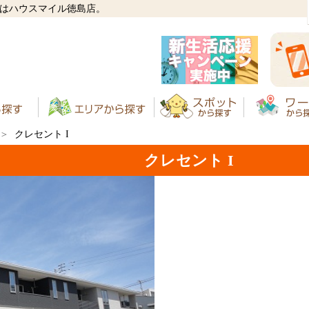
しはハウスマイル徳島店。
クレセント I
クレセント I