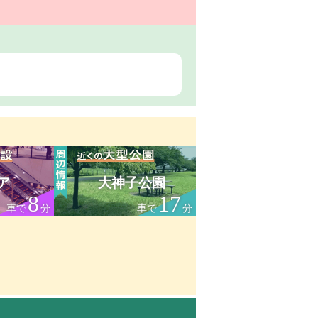
ア
大神子公園
8
17
車で
分
車で
分