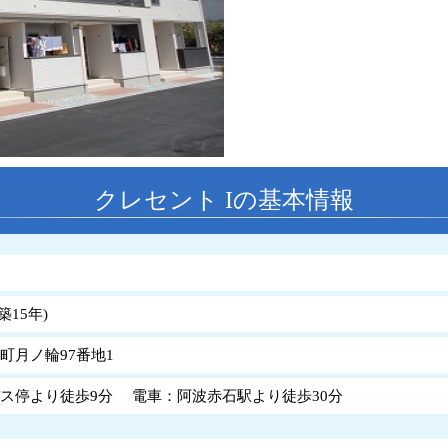
クレセント Iの基本情報
築
15
年
)
町月ノ輪97番地1
ス停より徒歩9分 電車：阿波赤石駅より徒歩30分