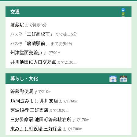
交通
箸蔵駅
まで徒歩8分
「三好高校前」
バス停
まで徒歩5分
「箸蔵駅前」
バス停
まで徒歩6分
州津堂面交差点
まで790m
井川池田IC入口交差点
まで2130m
暮らし・文化
箸蔵郵便局
まで210m
JA阿波みよし 井川支店
まで1760m
阿波銀行 三好支店
まで1830m
三好警察署 池田町箸蔵駐在所
まで170m
東みよし町役場 三好庁舎
まで1700m