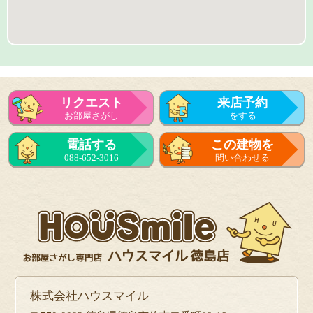
リクエスト
来店予約
お部屋さがし
をする
来店予約
電話する
この建物を
をする
088-652-3016
問い合わせる
フォーム
で問い合せる
株式会社ハウスマイル