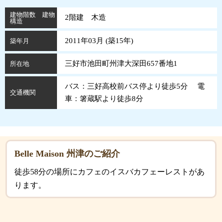
建物階数 建物
2階建 木造
構造
2011年03月 (
築
15
年
)
築年月
三好市池田町州津大深田657番地1
所在地
バス：三好高校前バス停より徒歩5分 電
交通機関
車：箸蔵駅より徒歩8分
Belle Maison 州津のご紹介
徒歩58分の場所にカフェのイスバカフェーレストがあ
ります。