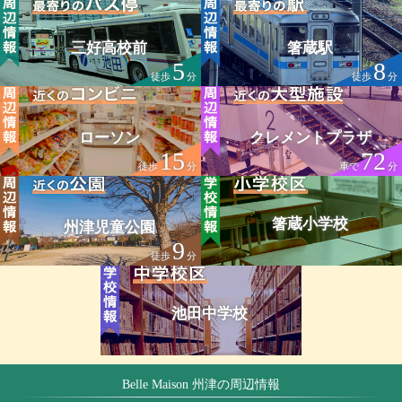
三好高校前
箸蔵駅
5
8
徒歩
分
徒歩
分
ローソン
クレメントプラザ
15
72
徒歩
分
車で
分
箸蔵小学校
州津児童公園
9
徒歩
分
池田中学校
Belle Maison 州津の周辺情報