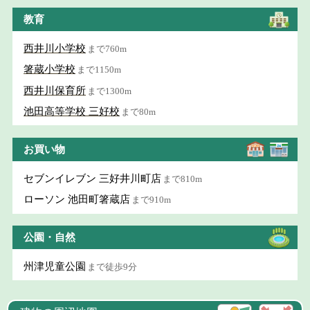
教育
西井川小学校
まで760m
箸蔵小学校
まで1150m
西井川保育所
まで1300m
池田高等学校 三好校
まで80m
お買い物
セブンイレブン 三好井川町店
まで810m
ローソン 池田町箸蔵店
まで910m
公園・自然
州津児童公園
まで徒歩9分