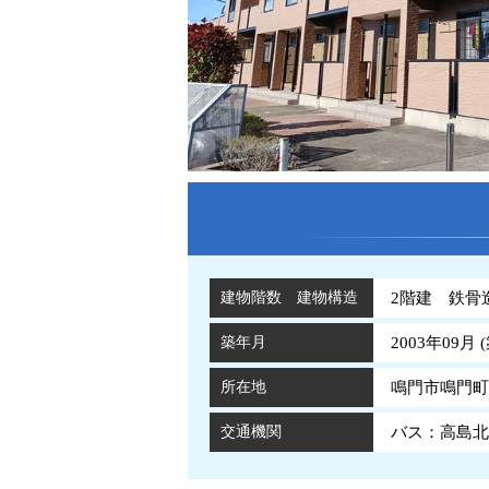
建物階数 建物構造
2階建 鉄骨
築年月
2003年09月 (
所在地
鳴門市鳴門町
交通機関
バス：高島