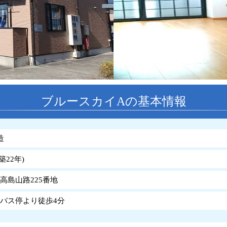
ブルースカイAの基本情報
造
築
22
年
)
高島山路225番地
北バス停より徒歩4分