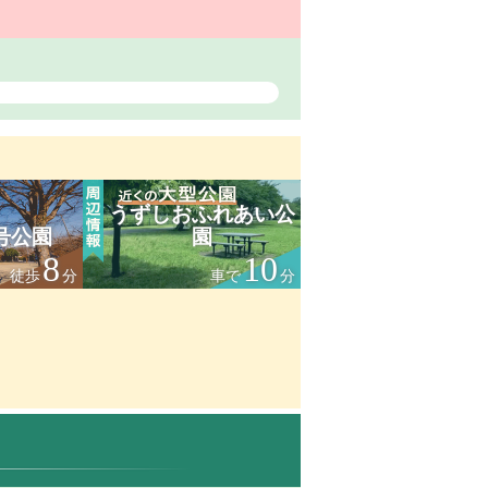
うずしおふれあい公
号公園
園
8
10
徒歩
分
車で
分