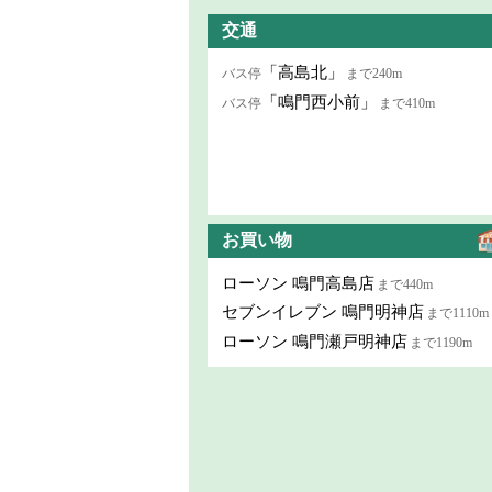
交通
「高島北」
バス停
まで240m
「鳴門西小前」
バス停
まで410m
お買い物
ローソン 鳴門高島店
まで440m
セブンイレブン 鳴門明神店
まで1110m
ローソン 鳴門瀬戸明神店
まで1190m