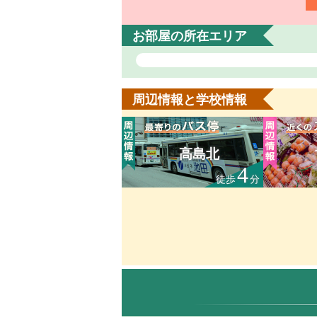
お部屋の所在エリア
周辺情報と学校情報
高島北
4
徒歩
分