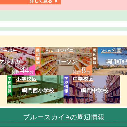
マルナカ
ローソン
鳴門町8
44
8
徒歩
分
徒歩
分
鳴門西小学校
鳴門中学校
ブルースカイAの周辺情報