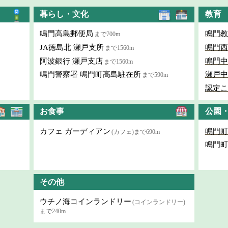
暮らし・文化
教育
鳴門高島郵便局
鳴門教
まで700m
JA徳島北 瀬戸支所
鳴門西
まで1560m
阿波銀行 瀬戸支店
鳴門中
まで1560m
鳴門警察署 鳴門町高島駐在所
瀬戸中
まで590m
認定こ
お食事
公園
カフェ ガーディアン
鳴門町
(カフェ)まで690m
鳴門町
その他
ウチノ海コインランドリー
(コインランドリー)
まで240m