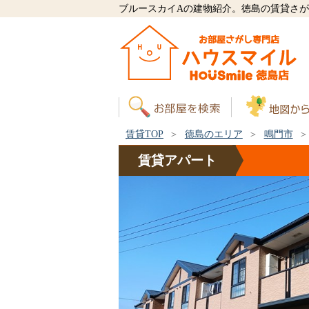
ブルースカイAの建物紹介。徳島の賃貸さ
賃貸TOP
徳島のエリア
鳴門市
賃貸
アパート