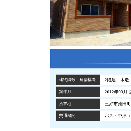
建物階数 建物構造
2階建 木造
築年月
2012年09月 (
所在地
三好市池田町
交通機関
バス：中津（