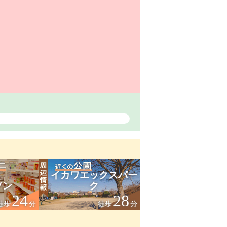
イカワエックスパー
ソン
ク
24
28
徒歩
分
徒歩
分