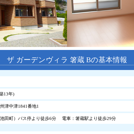
ザ ガーデンヴィラ 箸蔵 Bの基本情報
築
13
年
)
州津中津1841番地1
池田町）バス停より徒歩6分 電車：箸蔵駅より徒歩29分