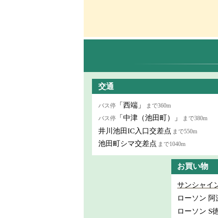
交通
「西端」
バス停
まで360m
「中津（池田町）」
バス停
まで380m
井川池田IC入口交差点
まで550m
池田町シマ交差点
まで1040m
お買い物
サンシャイン
ローソン 阿
ローソン S