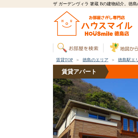
ザ ガーデンヴィラ 箸蔵 Bの建物紹介。徳
賃貸TOP
徳島のエリア
徳島駅エ
賃貸
アパート