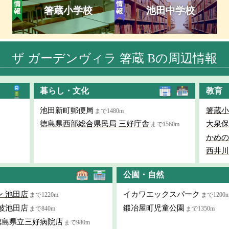
箸蔵小学校
池田中学校
ザ ガーデンヴィラ 箸蔵 Bの周辺情報
暮らし・文化
教育
池田新町郵便局
箸蔵小
まで1480m
徳島県西部総合県民局 三好庁舎
大泉保
まで1560m
かめの
西井川
公園・自然
 池田店
イカワエックスパーク
まで1220m
まで1200
波池田店
鍛冶屋町児童公園
まで840m
まで1350m
徳島県立三好病院店
まで980m