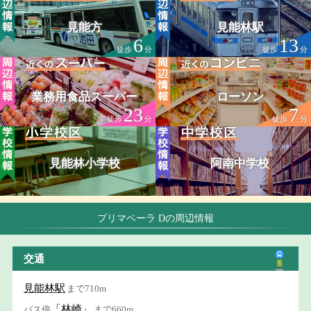
見能方
見能林駅
6
13
徒歩
分
徒歩
分
業務用食品スーパー
ローソン
23
7
徒歩
分
徒歩
分
見能林小学校
阿南中学校
プリマベーラ Dの周辺情報
交通
見能林駅
まで710m
「林崎」
バス停
まで660m