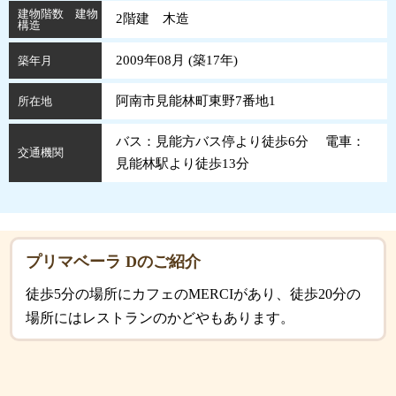
建物階数 建物
2階建 木造
構造
2009年08月 (
築
17
年
)
築年月
阿南市見能林町東野7番地1
所在地
バス：見能方バス停より徒歩6分 電車：
交通機関
見能林駅より徒歩13分
プリマベーラ Dのご紹介
徒歩5分の場所にカフェのMERCIがあり、徒歩20分の
場所にはレストランのかどやもあります。