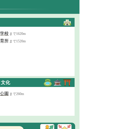
学校
まで1620m
育所
まで1520m
・文化
公園
まで260m