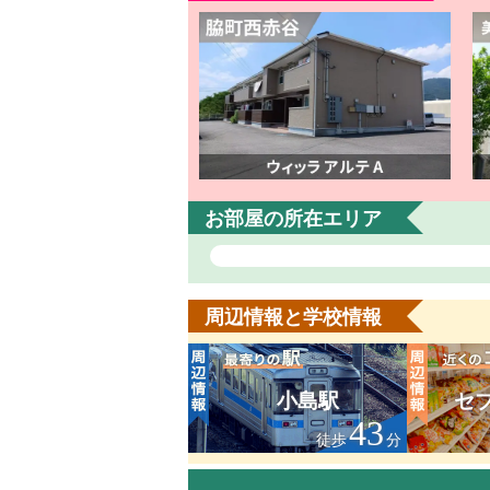
お部屋の所在エリア
周辺情報と学校情報
小島駅
セ
43
徒歩
分