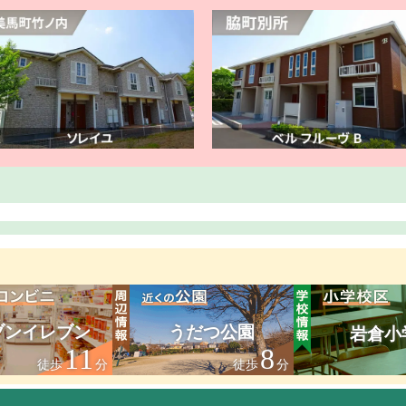
ブンイレブン
うだつ公園
岩倉小
11
8
徒歩
分
徒歩
分