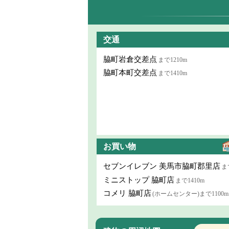
交通
脇町岩倉交差点
まで1210m
脇町本町交差点
まで1410m
お買い物
セブンイレブン 美馬市脇町郡里店
ま
ミニストップ 脇町店
まで1410m
コメリ 脇町店
(ホームセンター)まで1100m