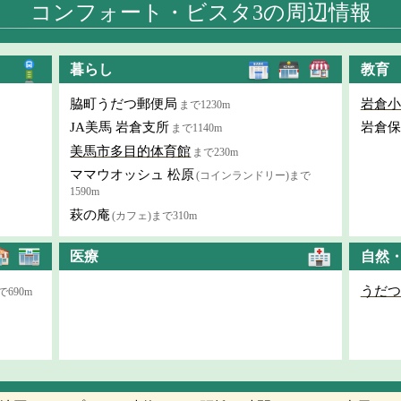
コンフォート・ビスタ3の周辺情報
暮らし
教育
脇町うだつ郵便局
岩倉小
まで1230m
JA美馬 岩倉支所
岩倉保
まで1140m
美馬市多目的体育館
まで230m
ママウオッシュ 松原
(コインランドリー)まで
1590m
萩の庵
(カフェ)まで310m
医療
自然
うだつ
で690m