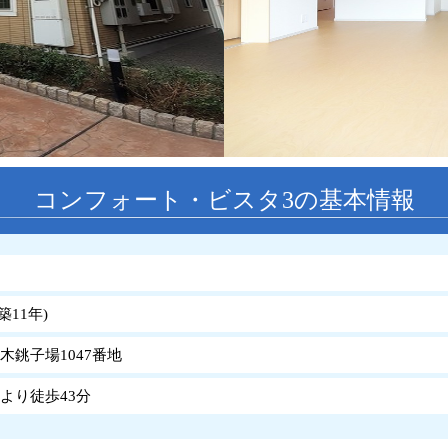
コンフォート・ビスタ3の基本情報
築
11
年
)
木銚子場1047番地
より徒歩43分