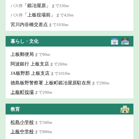
「鍛冶屋原」
バス停
まで330m
「上板役場前」
バス停
まで420m
宮川内谷橋交差点
まで1030m
暮らし・文化
上板郵便局
まで90m
阿波銀行 上板支店
まで260m
JA板野郡 上板支店
まで1010m
徳島板野警察署 上板町鍛冶屋原駐在所
まで290m
上板町役場
まで200m
教育
松島小学校
まで340m
上板中学校
まで880m