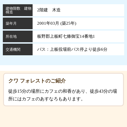
建物階数 建物
2階建 木造
構造
2001年03月 (
築
25
年
)
築年月
板野郡上板町七條御宝14番地1
所在地
バス：上板役場前バス停より徒歩6分
交通機関
クワ フォレストのご紹介
徒歩15分の場所にカフェの和香があり、徒歩43分の場
所にはカフェのあすなろもあります。