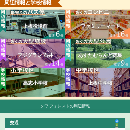
周辺情報と学校情報
上板役場前
ファミリーマート
6
16
徒歩
分
徒歩
分
フジグラン 石井
あすたむらんど徳島
14
9
車で
分
車で
分
高志小学校
上板中学校
クワ フォレストの周辺情報
交通