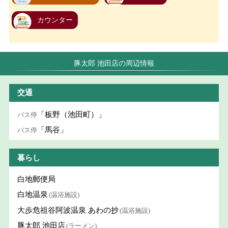
カウンター
豚太郎 池田店の周辺情報
交通
「板野（池田町）」
バス停
「馬谷」
バス停
暮らし
白地郵便局
白地温泉
(温浴施設)
大歩危祖谷阿波温泉 あわの抄
(温浴施設)
豚太郎 池田店
(ラーメン)