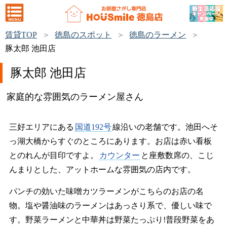
賃貸TOP
徳島のスポット
徳島のラーメン
豚太郎 池田店
豚太郎 池田店
家庭的な雰囲気のラーメン屋さん
三好エリアにある
国道192号
線沿いの老舗です。池田へそ
っ湖大橋からすぐのところにあります。お店は赤い看板
とのれんが目印ですよ。
カウンター
と座敷数席の、こじ
んまりとした、アットホームな雰囲気の店内です。
パンチの効いた味噌カツラーメンがこちらのお店の名
物。塩や醤油味のラーメンはあっさり系で、優しい味で
す。野菜ラーメンと中華丼は野菜たっぷり!普段野菜をあ