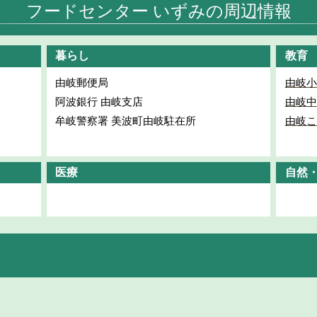
フードセンター いずみの周辺情報
暮らし
教育
由岐郵便局
由岐小
阿波銀行 由岐支店
由岐中
牟岐警察署 美波町由岐駐在所
由岐こ
医療
自然