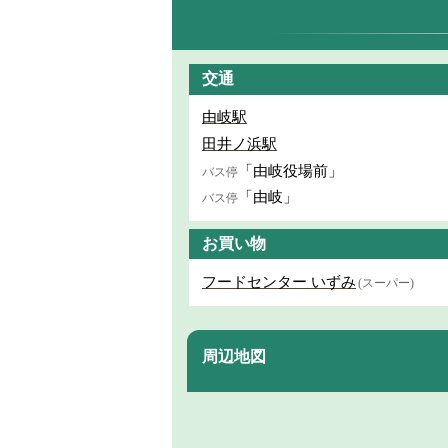
交通
由岐駅
田井ノ浜駅
「由岐役場前」
バス停
「由岐」
バス停
お買い物
フードセンター いずみ
(スーパー)
周辺地図