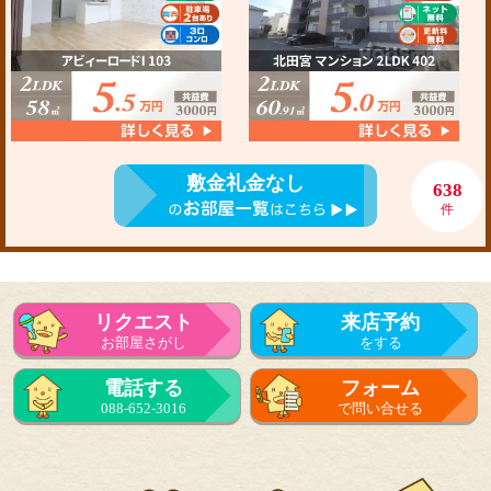
敷金礼金なし
638
件
リクエスト
来店予約
お部屋さがし
をする
電話する
フォーム
088-652-3016
で問い合せる