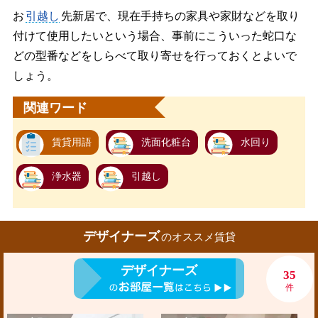
お
引越し
先新居で、現在手持ちの家具や家財などを取り
付けて使用したいという場合、事前にこういった蛇口な
どの型番などをしらべて取り寄せを行っておくとよいで
しょう。
関連ワード
賃貸用語
洗面化粧台
水回り
浄水器
引越し
デザイナーズ
のオススメ賃貸
デザイナーズ
35
件