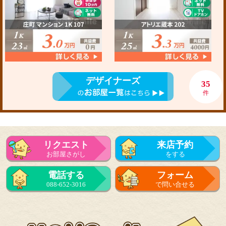
デザイナーズ
35
件
リクエスト
来店予約
お部屋さがし
をする
電話する
フォーム
088-652-3016
で問い合せる