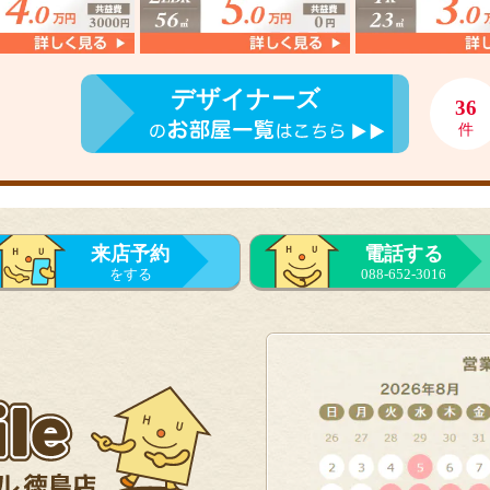
デザイナーズ
36
件
来店予約
電話する
をする
088-652-3016