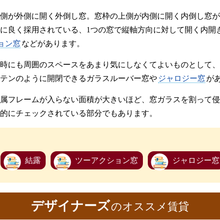
側が外側に開く外倒し窓。窓枠の上側が内側に開く内倒し窓が
に良く採用されている、1つの窓で縦軸方向に対して開く内開
ョン窓
などがあります。
時にも周囲のスペースをあまり気にしなくてよいものとして、ガ
テンのように開閉できるガラスルーバー窓や
ジャロジー窓
が
属フレームが入らない面積が大きいほど、窓ガラスを割って侵
的にチェックされている部分でもあります。
結露
ツーアクション窓
ジャロジー窓
デザイナーズ
のオススメ賃貸