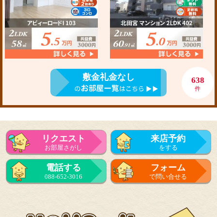
敷金礼金なし
638
件
リクエスト
来店予約
お部屋さがし
をする
電話する
フォーム
088-652-3016
で問い合せる