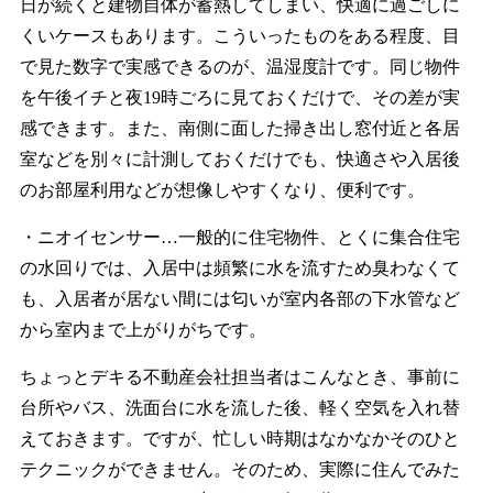
日が続くと建物自体が蓄熱してしまい、快適に過ごしに
くいケースもあります。こういったものをある程度、目
で見た数字で実感できるのが、温湿度計です。同じ物件
を午後イチと夜19時ごろに見ておくだけで、その差が実
感できます。また、南側に面した掃き出し窓付近と各居
室などを別々に計測しておくだけでも、快適さや入居後
のお部屋利用などが想像しやすくなり、便利です。
・ニオイセンサー…一般的に住宅物件、とくに集合住宅
の水回りでは、入居中は頻繁に水を流すため臭わなくて
も、入居者が居ない間には匂いが室内各部の下水管など
から室内まで上がりがちです。
ちょっとデキる不動産会社担当者はこんなとき、事前に
台所やバス、洗面台に水を流した後、軽く空気を入れ替
えておきます。ですが、忙しい時期はなかなかそのひと
テクニックができません。そのため、実際に住んでみた