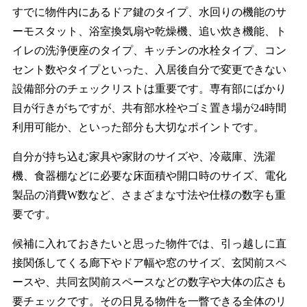
すでに物件内にあるドア鍵のタイプ、水回りの機能のサ
ーモスタット、浴室換気扇や乾燥機、追い炊き機能、ト
イレの洗浄便座のタイプ、キッチンの水栓タイプ、コン
セント数やタイプといった、入居後自分で変更できない
設備部分のチェックリストは重要です。専有部にばかり
目が行きがちですが、共有部水栓やゴミ置き場が24時間
利用可能か、といった部分も大切なポイントです。
自分が持ち込む家具や家財のサイズや、冷蔵庫、洗濯
機、食器棚などに必要な床面積や開口時のサイズ、電化
製品の消費W数など、さまざまな寸法や仕様の数字も重
要です。
候補に入れておきたいと思った物件では、引っ越しに直
接関係してくる廊下やドア幅や窓のサイズ、玄関前スペ
ースや、共同玄関前スペースなどの数字や大体の広さも
要チェックです。その日見る物件を一瞥できる全体のリ