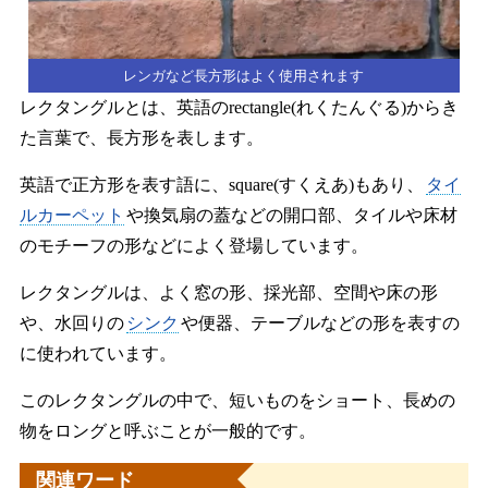
レンガなど長方形はよく使用されます
レクタングルとは、英語のrectangle(れくたんぐる)からき
た言葉で、長方形を表します。
英語で正方形を表す語に、square(すくえあ)もあり、
タイ
ルカーペット
や換気扇の蓋などの開口部、タイルや床材
のモチーフの形などによく登場しています。
レクタングルは、よく窓の形、採光部、空間や床の形
や、水回りの
シンク
や便器、テーブルなどの形を表すの
に使われています。
このレクタングルの中で、短いものをショート、長めの
物をロングと呼ぶことが一般的です。
関連ワード