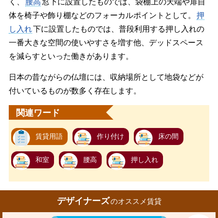
く、
腰高
窓下に設置したものでは、袋棚上の天端や扉自
体を椅子や飾り棚などのフォーカルポイントとして。
押
し入れ
下に設置したものでは、普段利用する押し入れの
一番大きな空間の使いやすさを増す他、デッドスペース
を減らすといった働きがあります。
日本の昔ながらの仏壇には、収納場所として地袋などが
付いているものが数多く存在します。
関連ワード
賃貸用語
作り付け
床の間
和室
腰高
押し入れ
デザイナーズ
のオススメ賃貸