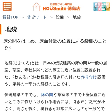
賃貸TOP
賃貸ワード
設備
地袋
地袋
床の間をはじめ、床面付近の位置にある袋棚のこと
です
地袋(じぶくろ)とは、日本の伝統建築の床の間や一般の居
室、茶室、寺社仏閣などの床面に近い位置に設置され
た、2枚あるいは4枚程度の引き戸の付いた
作り付け
設備
や、家具の一部分の袋棚のことです。
伝統建築の中でも、
床の間
や茶室等の中で上座位置に近
いところに作りつけられる場合には、引き戸(=袋戸)が小
さく、高さが低く、奥行きが非常に広いものが一般的で