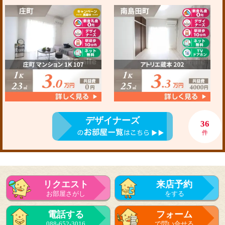
デザイナーズ
36
件
リクエスト
来店予約
お部屋さがし
をする
電話する
フォーム
088-652-3016
で問い合せる