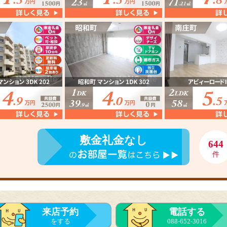
敷金礼金なし
644
件
来店予約
電話する
をする
088-652-3016