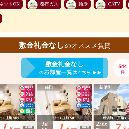
ネットOK
都市ガス
給湯
CATV
敷金礼金なし
のオススメ賃貸
敷金礼金なし
644
件