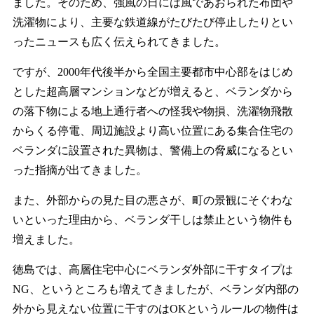
ました。そのため、強風の日には風であおられた布団や
洗濯物により、主要な鉄道線がたびたび停止したりとい
ったニュースも広く伝えられてきました。
ですが、2000年代後半から全国主要都市中心部をはじめ
とした超高層マンションなどが増えると、ベランダから
の落下物による地上通行者への怪我や物損、洗濯物飛散
からくる停電、周辺施設より高い位置にある集合住宅の
ベランダに設置された異物は、警備上の脅威になるとい
った指摘が出てきました。
また、外部からの見た目の悪さが、町の景観にそぐわな
いといった理由から、ベランダ干しは禁止という物件も
増えました。
徳島では、高層住宅中心にベランダ外部に干すタイプは
NG、というところも増えてきましたが、ベランダ内部の
外から見えない位置に干すのはOKというルールの物件は