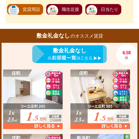
賃貸用語
職住近接
日当たり
敷金礼金なし
のオススメ賃貸
敷金礼金なし
638
件