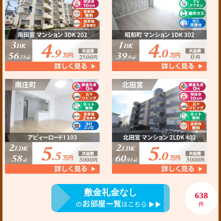
敷金礼金なし
638
件