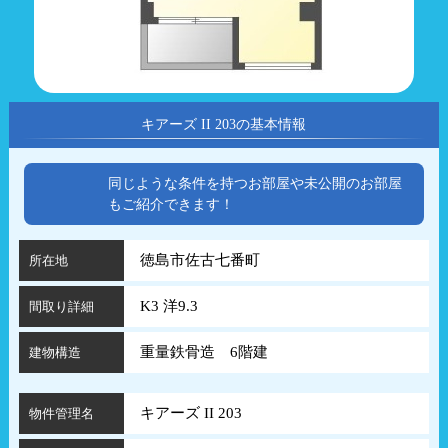
キアーズ II 203の基本情報
同じような条件を持つお部屋や未公開のお部屋
もご紹介できます！
徳島市佐古七番町
所在地
K3 洋9.3
間取り詳細
重量鉄骨造 6階建
建物構造
キアーズ II 203
物件管理名