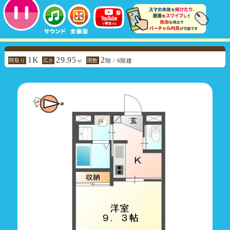
1K
29.95
2
間取り
広さ
階数
㎡
階 / 6階建