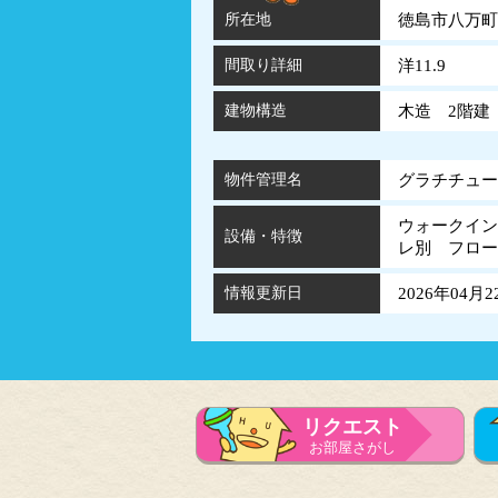
所在地
徳島市八万町
間取り詳細
洋11.9
建物構造
木造 2階建
物件管理名
グラチチュード
ウォークイン
設備・特徴
レ別 フロ
情報更新日
2026年04月2
リクエスト
お部屋さがし