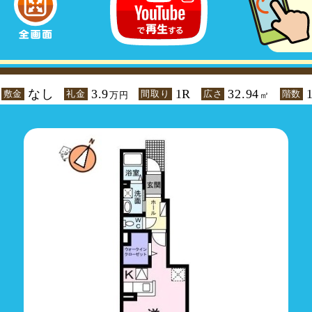
なし
3.9
1R
32.94
敷金
礼金
間取り
広さ
階数
万円
㎡