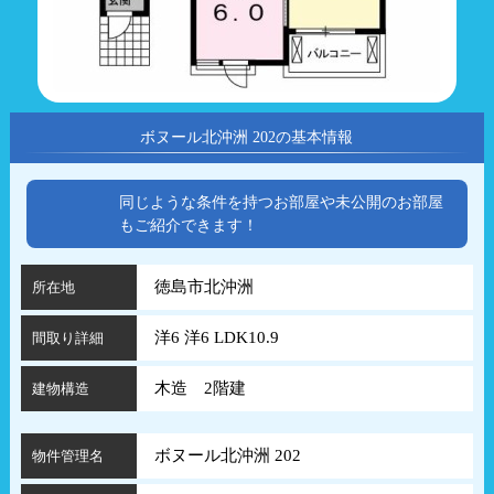
ボヌール北沖洲 202の基本情報
同じような条件を持つお部屋や未公開のお部屋
もご紹介できます！
徳島市北沖洲
所在地
洋6 洋6 LDK10.9
間取り詳細
木造 2階建
建物構造
ボヌール北沖洲 202
物件管理名