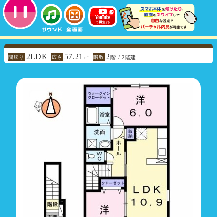
2LDK
57.21
2
間取り
広さ
階数
㎡
階 / 2階建