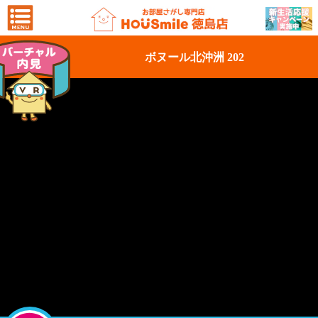
ボヌール北沖洲 202