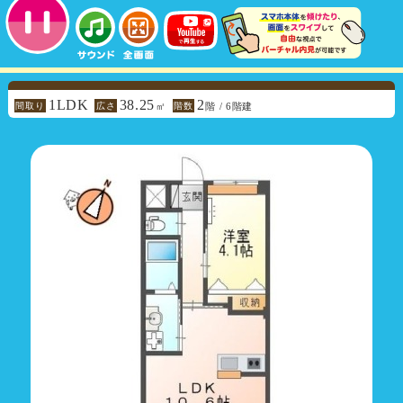
1LDK
38.25
2
間取り
広さ
階数
㎡
階 / 6階建