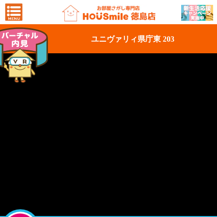
ユニヴァリィ県庁東 203