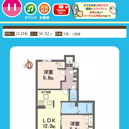
2LDK
56.92
1
間取り
広さ
階数
㎡
階 / 2階建