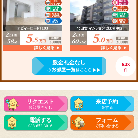
敷金礼金なし
643
件
リクエスト
来店予約
お部屋さがし
をする
電話する
フォーム
088-652-3016
で問い合せる