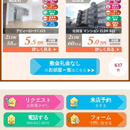
敷金礼金なし
637
件
リクエスト
来店予約
お部屋さがし
をする
電話する
フォーム
088-652-3016
で問い合せる