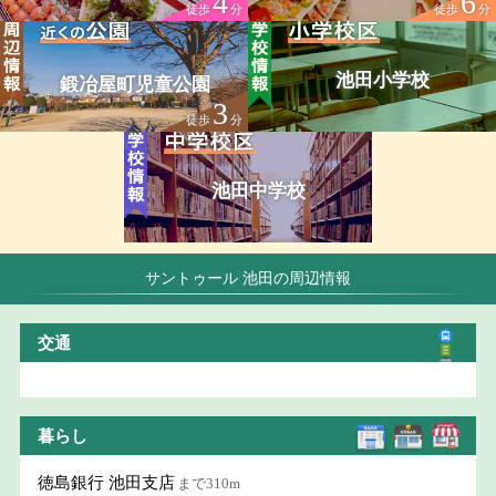
4
6
徒歩
分
徒歩
分
池田小学校
鍛冶屋町児童公園
3
徒歩
分
池田中学校
サントゥール 池田の周辺情報
交通
暮らし
徳島銀行 池田支店
まで310m