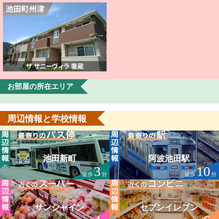
お部屋の所在エリア
周辺情報と学校情報
池田新町
阿波池田駅
3
10
徒歩
分
徒歩
分
サンシャイン
セブンイレブン