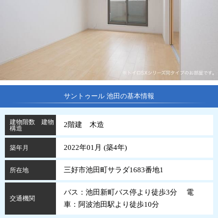
サントゥール 池田の基本情報
建物階数 建物
2階建 木造
構造
2022年01月 (
築
4
年
)
築年月
三好市池田町サラダ1683番地1
所在地
バス：池田新町バス停より徒歩3分 電
交通機関
車：阿波池田駅より徒歩10分