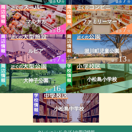
徒歩
分
徒歩
分
マルナカ
ファミリーマート
8
7
徒歩
分
徒歩
分
ルピア
堀川町児童公園
7
13
車で
分
徒歩
分
小松島小学校
大神子公園
16
車で
分
小松島中学校