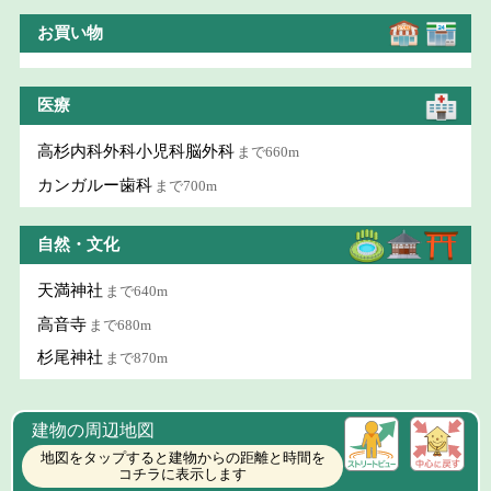
お買い物
医療
高杉内科外科小児科脳外科
まで660m
カンガルー歯科
まで700m
自然・文化
天満神社
まで640m
高音寺
まで680m
杉尾神社
まで870m
建物の周辺地図
地図をタップすると建物からの距離と時間を
コチラに表示します