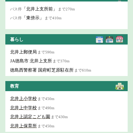
「北井上支所前」
バス停
まで270m
「東傍示」
バス停
まで410m
暮らし
北井上郵便局
まで590m
JA徳島市 北井上支所
まで370m
徳島西警察署 国府町芝原駐在所
まで610m
教育
北井上小学校
まで450m
北井上中学校
まで490m
北井上認定こども園
まで430m
北井上保育所
まで450m