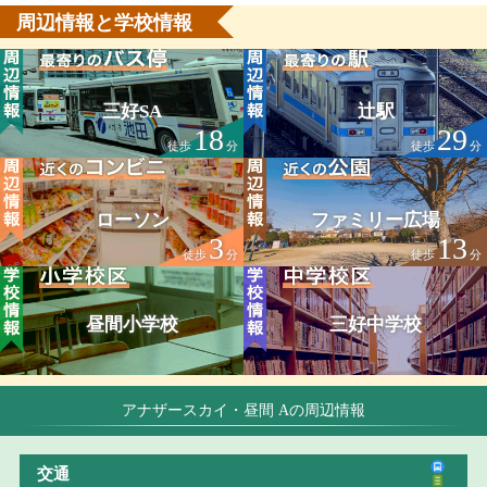
周辺情報と学校情報
三好SA
辻駅
18
29
徒歩
分
徒歩
分
ローソン
ファミリー広場
3
13
徒歩
分
徒歩
分
昼間小学校
三好中学校
アナザースカイ・昼間 Aの周辺情報
交通