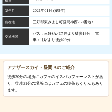
構造
2021年01月 (
築
5
年
)
築年月
三好郡東みよし町昼間神西750番地3
所在地
バス：三好SAバス停より徒歩18分 電
交通機関
車：辻駅より徒歩29分
アナザースカイ・昼間 Aのご紹介
徒歩20分の場所にカフェのイスバカフェーレストがあ
り、徒歩31分の場所にはカフェの喫茶もくりんもあり
ます。