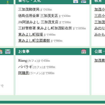
暮らし・文化
教育
三加茂郵便局
加茂小
まで630m
徳島信用金庫 三加茂支店
三庄小
まで430m
JA阿波みよし 三加茂支店
三加茂
まで500m
三好警察署 東みよし町加茂駐在所
みのり
まで1050m
東みよし町役場
みかも
まで460m
東みよし町立図書館
まで980m
お食事
公園
Riang
加茂農
(カフェ)まで450m
パパラギ
(カフェ)まで680m
阿麺房
(ラーメン)まで680m
まで