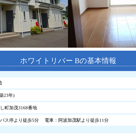
ホワイトリバー Bの基本情報
造
築
23
年
)
し町加茂3168番地
バス停より徒歩5分 電車：阿波加茂駅より徒歩11分