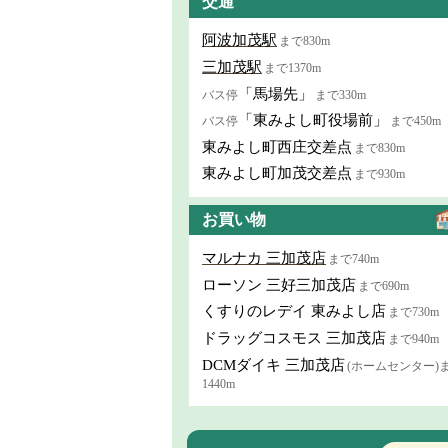
交通
阿波加茂駅
まで830m
三加茂駅
まで1370m
「馬場先」
バス停
まで330m
「東みよし町役場前」
バス停
まで450m
東みよし町西庄交差点
まで830m
東みよし町加茂交差点
まで930m
お買い物
マルナカ 三加茂店
まで740m
ローソン 三好三加茂店
まで690m
くすりのレデイ 東みよし店
まで730m
ドラッグコスモス 三加茂店
まで940m
DCMダイキ 三加茂店
(ホームセンター)
1440m