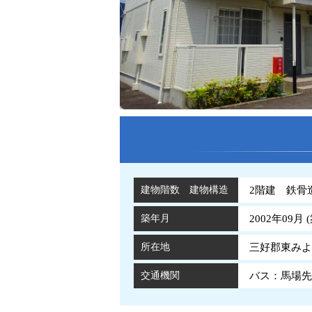
建物階数 建物構造
2階建 鉄骨
築年月
2002年09月 (
所在地
三好郡東みよ
交通機関
バス：馬場先