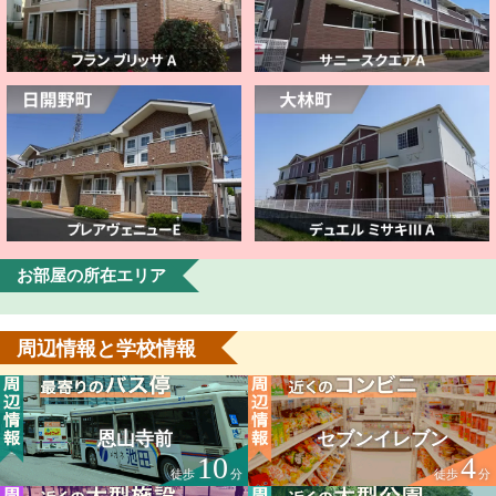
お部屋の所在エリア
周辺情報と学校情報
恩山寺前
セブンイレブン
10
4
徒歩
分
徒歩
分