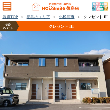
賃貸TOP
徳島のエリア
小松島市
クレセント III
賃貸
クレセント III
アパート