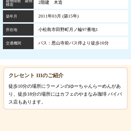
建物階数 建物
2階建 木造
構造
2011年03月 (
築
15
年
)
築年月
小松島市田野町月ノ輪97番地1
所在地
バス：恩山寺前バス停より徒歩10分
交通機関
クレセント IIIのご紹介
徒歩10分の場所にラーメンのゆーちゃんらーめんがあ
り、徒歩18分の場所にはカフェのやまなみ珈琲 バイパ
ス店もあります。