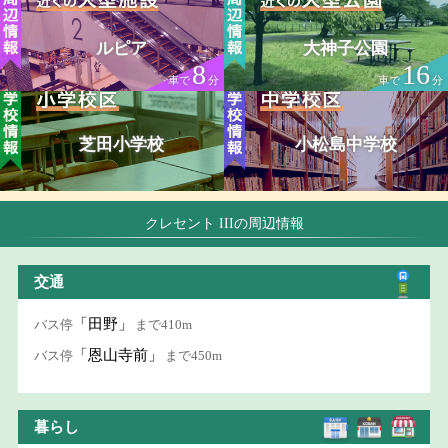
ルピア
大神子公園
8
16
車で
分
車で
分
芝田小学校
小松島中学校
クレセント IIIの周辺情報
交通
「田野」
バス停
まで410m
「恩山寺前」
バス停
まで450m
暮らし