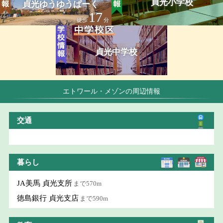
貞光小学校
貞光ゆうゆうぱーく
17
徒歩
分
貞光中学校
エトワール・メゾンの周辺情報
交通
暮らし
JA美馬 貞光支所
まで570m
徳島銀行 貞光支店
まで590m