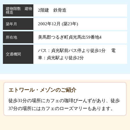
建物階数 建物
2階建 鉄骨造
構造
2002年12月 (
築
23
年
)
築年月
美馬郡つるぎ町貞光馬出59番地4
所在地
バス：貞光駅前バス停より徒歩1分 電
交通機関
車：貞光駅より徒歩2分
エトワール・メゾンのご紹介
徒歩31分の場所にカフェの珈琲びーんずがあり、徒歩
37分の場所にはカフェのローズマリーもあります。