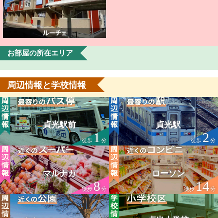
お部屋の所在エリア
周辺情報と学校情報
貞光駅前
貞光駅
1
2
徒歩
分
徒歩
分
マルナカ
ローソン
8
14
徒歩
分
徒歩
分