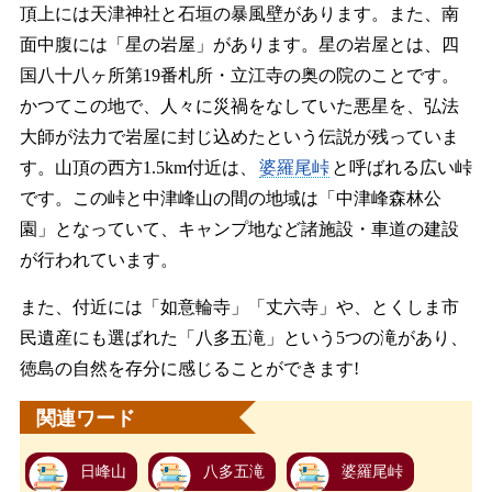
頂上には天津神社と石垣の暴風壁があります。また、南
面中腹には「星の岩屋」があります。星の岩屋とは、四
国八十八ヶ所第19番札所・立江寺の奥の院のことです。
かつてこの地で、人々に災禍をなしていた悪星を、弘法
大師が法力で岩屋に封じ込めたという伝説が残っていま
す。山頂の西方1.5km付近は、
婆羅尾峠
と呼ばれる広い峠
です。この峠と中津峰山の間の地域は「中津峰森林公
園」となっていて、キャンプ地など諸施設・車道の建設
が行われています。
また、付近には「如意輪寺」「丈六寺」や、とくしま市
民遺産にも選ばれた「八多五滝」という5つの滝があり、
徳島の自然を存分に感じることができます!
関連ワード
日峰山
八多五滝
婆羅尾峠