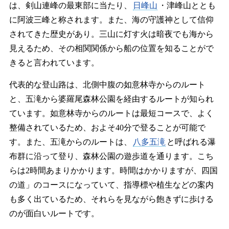
は、剣山連峰の最東部に当たり、
日峰山
・津峰山ととも
に阿波三峰と称されます。また、海の守護神として信仰
されてきた歴史があり。三山に灯す火は暗夜でも海から
見えるため、その相関関係から船の位置を知ることがで
きると言われています。
代表的な登山路は、北側中腹の如意林寺からのルート
と、五滝から婆羅尾森林公園を経由するルートが知られ
ています。如意林寺からのルートは最短コースで、よく
整備されているため、およそ40分で登ることが可能で
す。また、五滝からのルートは、
八多五滝
と呼ばれる瀑
布群に沿って登り、森林公園の遊歩道を通ります。こち
らは2時間あまりかかります。時間はかかりますが、四国
の道」のコースになっていて、指導標や植生などの案内
も多く出ているため、それらを見ながら飽きずに歩ける
のが面白いルートです。