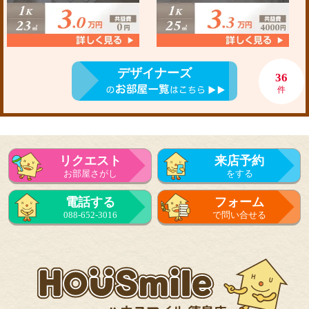
デザイナーズ
36
件
リクエスト
来店予約
お部屋さがし
をする
電話する
フォーム
088-652-3016
で問い合せる