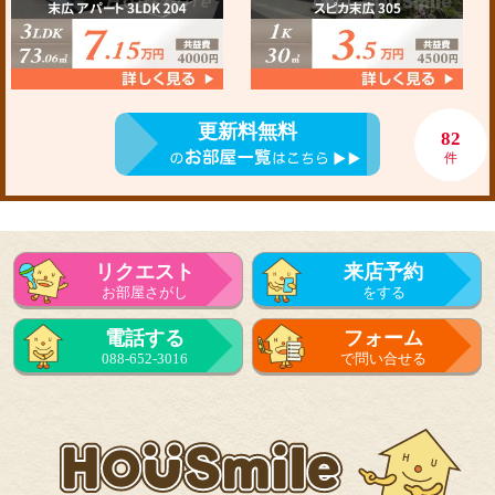
更新料無料
82
件
リクエスト
来店予約
お部屋さがし
をする
電話する
フォーム
088-652-3016
で問い合せる