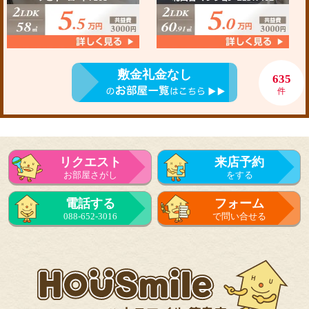
敷金礼金なし
635
件
リクエスト
来店予約
お部屋さがし
をする
電話する
フォーム
088-652-3016
で問い合せる