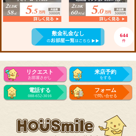
敷金礼金なし
644
件
リクエスト
来店予約
お部屋さがし
をする
電話する
フォーム
088-652-3016
で問い合せる