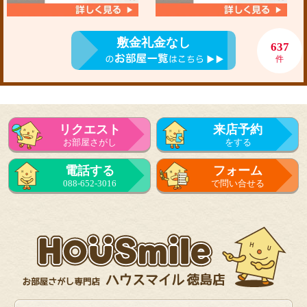
敷金礼金なし
637
件
リクエスト
来店予約
お部屋さがし
をする
電話する
フォーム
088-652-3016
で問い合せる