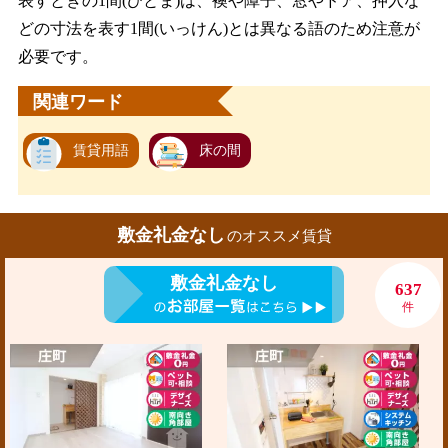
表すときの1間(ひとま)は、襖や障子、窓やドア、押入な
どの寸法を表す1間(いっけん)とは異なる語のため注意が
必要です。
関連ワード
賃貸用語
床の間
敷金礼金なし
のオススメ賃貸
敷金礼金なし
637
件