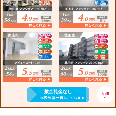
敷金礼金なし
638
件